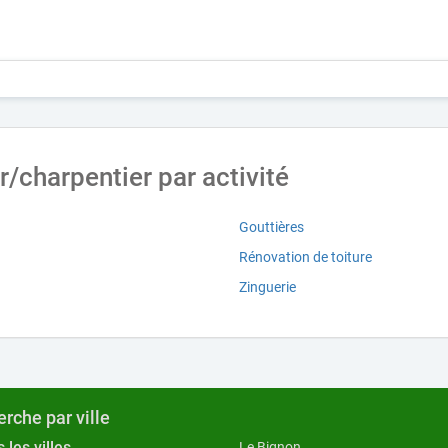
/charpentier par activité
Gouttières
Rénovation de toiture
Zinguerie
rche par ville
 les villes
Le Bignon