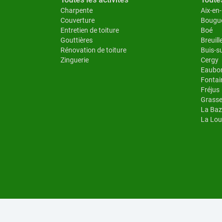
Charpente
Aix-en
Couverture
Bougu
Entretien de toiture
Boé
Gouttières
Breuill
Rénovation de toiture
Buis-s
Zinguerie
Cergy
Eaubo
Fontai
Fréjus
Grass
La Baz
La Lou