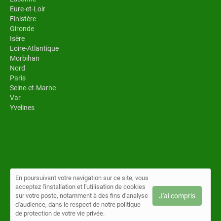
Eure-et-Loir
Finistère
Gironde
Isère
Loire-Atlantique
Morbihan
Nord
Paris
Seine-et-Marne
Var
Yvelines
En poursuivant votre navigation sur ce site, vous
acceptez l'installation et l'utilisation de cookies
© Toiture au top 2026 |
Plan du site
|
Mon compte
|
Contact
sur votre poste, notamment à des fins d'analyse
J'ai compris
Conditions générales d'utilisation
|
Politique de confidentialité
d'audience, dans le respect de notre politique
de protection de votre vie privée.
Cet annuaire a été créé avec ❤ par
Simplébo Annuaire