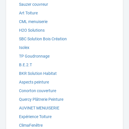
Sauzer couvreur
Art Toiture
CML menuiserie
H2O Solutions
SBC Solution Bois Création
Isolex
TP Goudronnage
B.E.2.T
BKR Solution Habitat
Aspects peinture
Conorton couverture
Quercy Plâtrerie Peinture
AUVINET MENUISERIE
Expérience Toiture
ClimaFenêtre