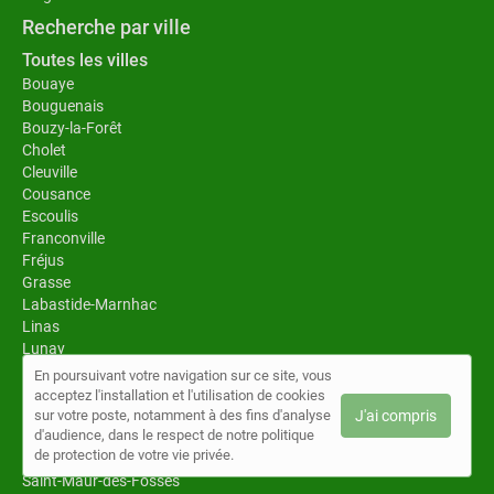
Recherche par ville
Toutes les villes
Bouaye
Bouguenais
Bouzy-la-Forêt
Cholet
Cleuville
Cousance
Escoulis
Franconville
Fréjus
Grasse
Labastide-Marnhac
Linas
Lunay
Meaux
En poursuivant votre navigation sur ce site, vous
Paris 8
acceptez l'installation et l'utilisation de cookies
Rezé
sur votre poste, notamment à des fins d'analyse
J'ai compris
d'audience, dans le respect de notre politique
Roubaix
de protection de votre vie privée.
Saint-Estèphe
Saint-Maur-des-Fossés