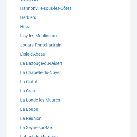
Hannonville-sous-les-Côtes
Herbiers
Huez
Issy-les-Moulineaux
Jouars-Pontchartrain
L'Isle-d'Abeau
La Bazouge-du-Désert
La Chapelle-du-Noyer
La Ciotat
La Crau
La Londe-les-Maures
La Loupe
La Réunion
La Seyne-sur-Mer
Labastide-Marnhac