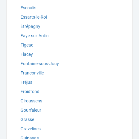
Escoulis
Essarts-le-Roi
Étrépagny
Faye-sur-Ardin
Figeac
Flacey
Fontaine-sous-Jouy
Franconville
Fréjus
Froidfond
Giroussens
Gourfaleur
Grasse
Gravelines
Guipavas