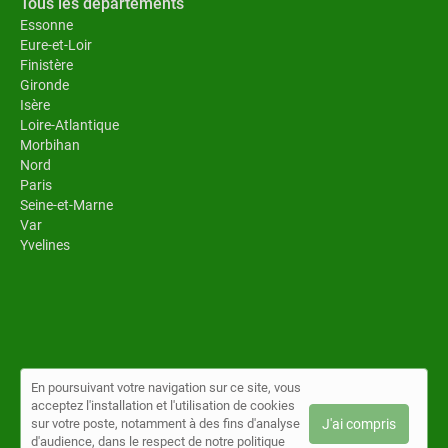
Tous les départements
Essonne
Eure-et-Loir
Finistère
Gironde
Isère
Loire-Atlantique
Morbihan
Nord
Paris
Seine-et-Marne
Var
Yvelines
En poursuivant votre navigation sur ce site, vous
acceptez l'installation et l'utilisation de cookies
© Toiture au top 2026 |
Plan du site
|
Mon compte
|
Contact
sur votre poste, notamment à des fins d'analyse
J'ai compris
Conditions générales d'utilisation
|
Politique de confidentialité
d'audience, dans le respect de notre politique