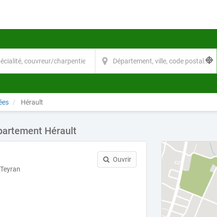
ées
Hérault
partement Hérault
Ouvrir
 Teyran