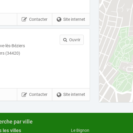
Contacter
Site internet
Ouvrir
ve-lès-Béziers
ers (34420)
Contacter
Site internet
rche par ville
 les villes
Le Bignon