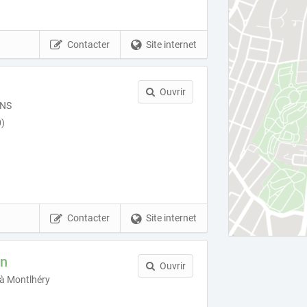
Contacter
Site internet
Ouvrir
ONS
)
Contacter
Site internet
in
Ouvrir
 à Montlhéry