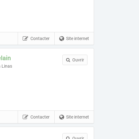
Contacter
Site internet
lain
Ouvrir
à Linas
Contacter
Site internet
Ouvrir