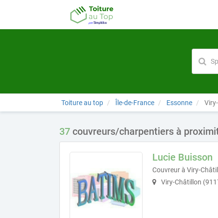
Toiture au top
Île-de-France
Essonne
Viry-
37
couvreurs/charpentiers à proximit
Lucie Buisson
Couvreur à Viry-Châti
Viry-Châtillon (91