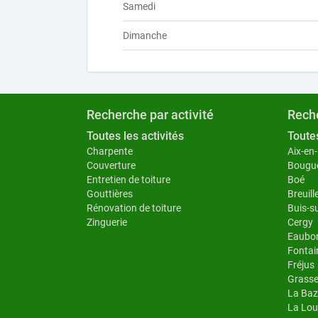
Samedi
Dimanche
Recherche par activité
Reche
Toutes les activités
Toutes
Charpente
Aix-en
Couverture
Bougu
Entretien de toiture
Boé
Gouttières
Breuill
Rénovation de toiture
Buis-s
Zinguerie
Cergy
Eaubo
Fontai
Fréjus
Grass
La Baz
La Lou