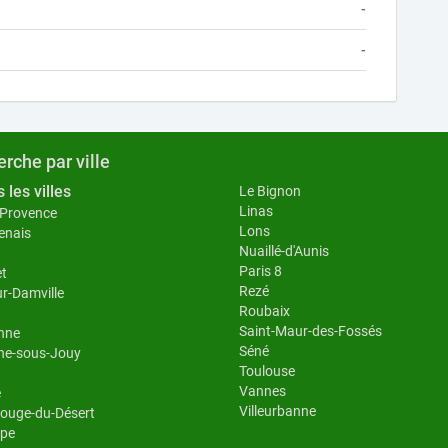
-
-
rche par ville
 les villes
Le Bignon
Linas
-Provence
Lons
enais
Nuaillé-d'Aunis
Paris 8
et
Rezé
ur-Damville
Roubaix
Saint-Maur-des-Fossés
nne
Séné
ne-sous-Jouy
Toulouse
Vannes
e
Villeurbanne
ouge-du-Désert
pe