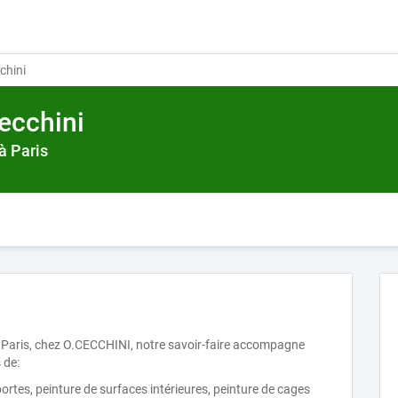
chini
ecchini
à Paris
à Paris, chez O.CECCHINI, notre savoir-faire accompagne
 de:
portes, peinture de surfaces intérieures, peinture de cages