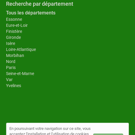
Recherche par département
Tous les départements
Essonne
Eure-et-Loir
Finistère
Gironde
Isère
Loire-Atlantique
Morbihan
Nord
Paris
Seine-et-Marne
Var
Yvelines
En poursuivant votre navigation sur ce site, vous
acceptez l'installation et l'utilisation de cookies