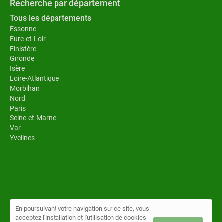
Recherche par département
Tous les départements
Essonne
Eure-et-Loir
Finistère
Gironde
Isère
Loire-Atlantique
Morbihan
Nord
Paris
Seine-et-Marne
Var
Yvelines
En poursuivant votre navigation sur ce site, vous
acceptez l'installation et l'utilisation de cookies
© Toiture au top 2026 |
Plan du site
|
Mon compte
|
Contact