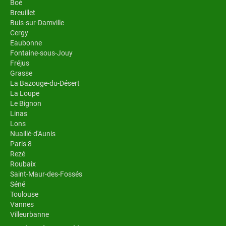
Boé
Breuillet
Buis-sur-Damville
Cergy
Eaubonne
Fontaine-sous-Jouy
Fréjus
Grasse
La Bazouge-du-Désert
La Loupe
Le Bignon
Linas
Lons
Nuaillé-d'Aunis
Paris 8
Rezé
Roubaix
Saint-Maur-des-Fossés
Séné
Toulouse
Vannes
Villeurbanne