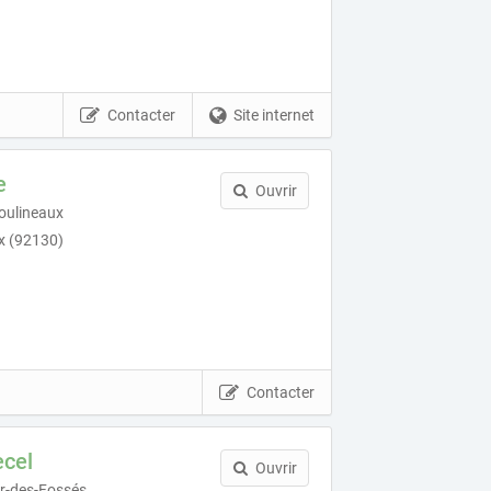
Contacter
Site internet
e
Ouvrir
Moulineaux
x (92130)
Contacter
ecel
Ouvrir
r-des-Fossés