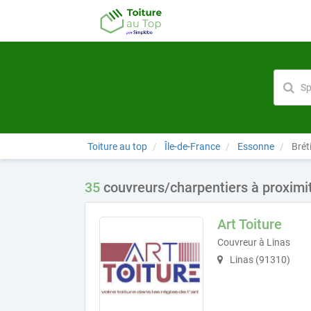
Toiture au top
Île-de-France
Essonne
Brét
35
couvreurs/charpentiers à proximi
Art Toiture
Couvreur à Linas
Linas (91310)