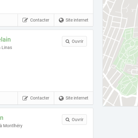
Contacter
Site internet
lain
Ouvrir
à Linas
Contacter
Site internet
in
Ouvrir
 à Montlhéry